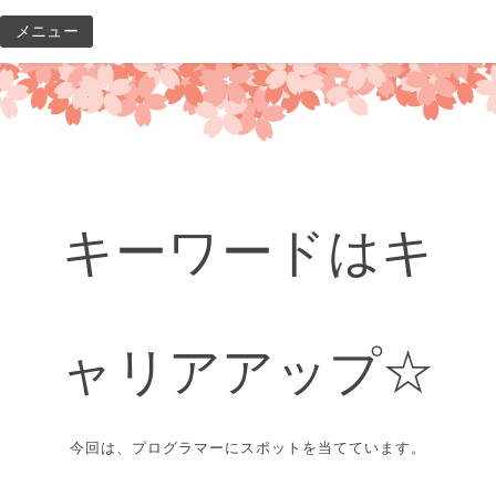
コ
メニュー
ン
テ
ン
ツ
へ
ス
キ
キーワードはキ
ッ
プ
ャリアアップ☆
今回は、プログラマーにスポットを当てています。